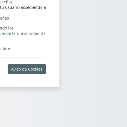
raseña?
tu usuario accediendo a
señas
ando los
le de la Universidad de
n-line
Aviso de Cookies