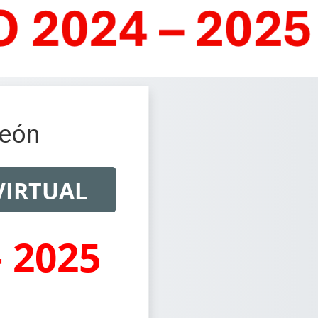
León
VIRTUAL
 2025